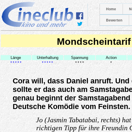
Home
N
Bewerten
Mondscheintarif
Länge
Unterhaltung
Spannung
Action
*****
*****
****
*
Cora will, dass Daniel anruft. Und 
sollte er das auch am Samstagab
genau beginnt der Samstagabend 
Deutsche Komödie vom Feinsten.
Jo (Jasmin Tabatabai, rechts) ha
richtigen Tipp für ihre Freundin 