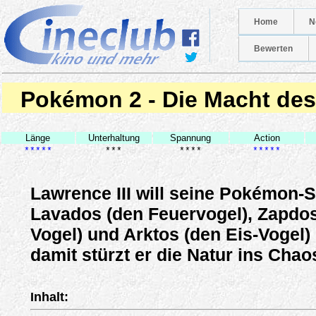
Home
N
Bewerten
Pokémon 2 - Die Macht des
Länge
Unterhaltung
Spannung
Action
*****
***
****
*****
Lawrence III will seine Pokémon
Lavados (den Feuervogel), Zapdos
Vogel) und Arktos (den Eis-Vogel)
damit stürzt er die Natur ins Chao
Inhalt: