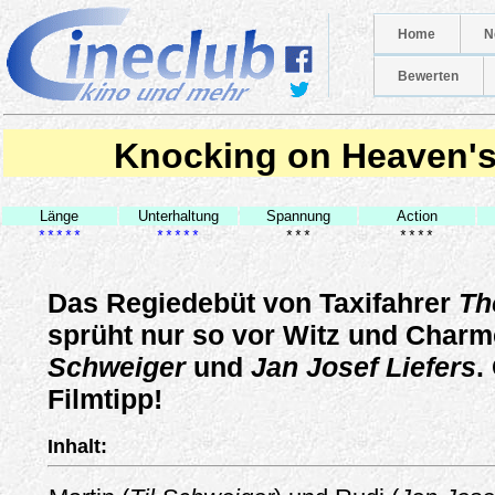
Home
N
Bewerten
Knocking on Heaven's
Länge
Unterhaltung
Spannung
Action
*****
*****
***
****
Das Regiedebüt von Taxifahrer
Th
sprüht nur so vor Witz und Charm
Schweiger
und
Jan Josef Liefers
.
Filmtipp!
Inhalt: