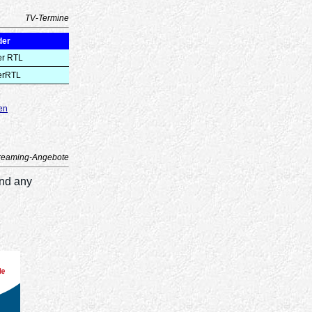
TV-Termine
der
er RTL
erRTL
en
reaming-Angebote