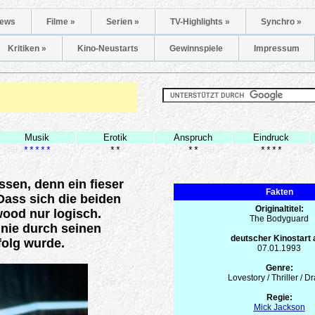
ews
Filme »
Serien »
TV-Highlights »
Synchro »
Kritiken »
Kino-Neustarts
Gewinnspiele
Impressum
Musik
Erotik
Anspruch
Eindruck
*****
**
**
****
sen, denn ein fieser
Fakten
Dass sich die beiden
Originaltitel:
wood nur logisch.
The Bodyguard
inie durch seinen
deutscher Kinostart
folg wurde.
07.01.1993
Genre:
Lovestory / Thriller / 
Regie:
Mick Jackson