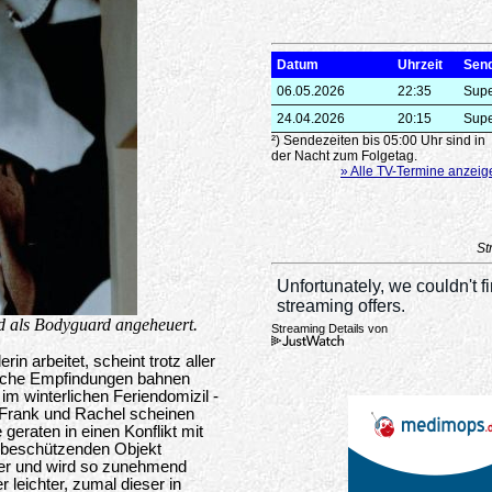
Datum
Uhrzeit
Sen
06.05.2026
22:35
Sup
24.04.2026
20:15
Sup
²) Sendezeiten bis 05:00 Uhr sind in
der Nacht zum Folgetag.
» Alle TV-Termine anzeig
St
d als Bodyguard angeheuert.
Streaming Details von
in arbeitet, scheint trotz aller
liche Empfindungen bahnen
im winterlichen Feriendomizil -
 Frank und Rachel scheinen
geraten in einen Konflikt mit
zu beschützenden Objekt
cker und wird so zunehmend
 leichter, zumal dieser in