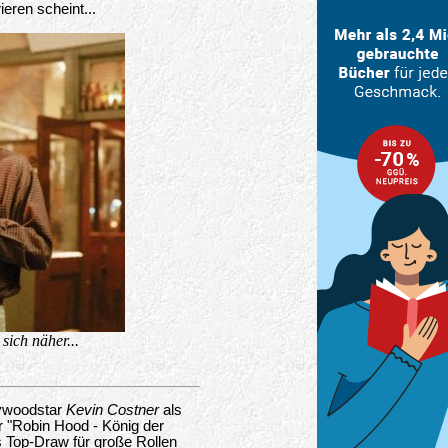
ieren scheint...
ich näher...
lywoodstar
Kevin Costner
als
r "Robin Hood - König der
s Top-Draw für große Rollen