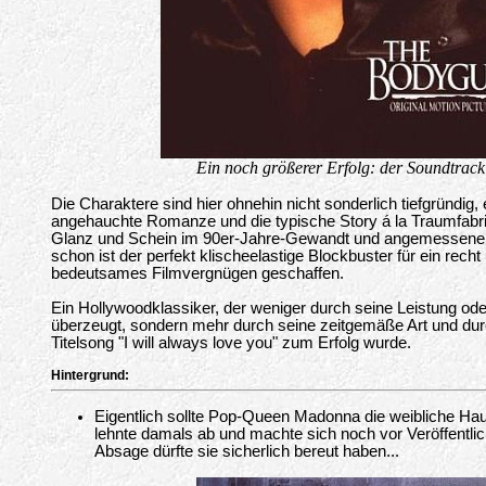
Ein noch größerer Erfolg: der Soundtrack
Die Charaktere sind hier ohnehin nicht sonderlich tiefgründig,
angehauchte Romanze und die typische Story á la Traumfabrik.
Glanz und Schein im 90er-Jahre-Gewandt und angemessene
schon ist der perfekt klischeelastige Blockbuster für ein recht
bedeutsames Filmvergnügen geschaffen.
Ein Hollywoodklassiker, der weniger durch seine Leistung od
überzeugt, sondern mehr durch seine zeitgemäße Art und du
Titelsong "I will always love you" zum Erfolg wurde.
Hintergrund:
Eigentlich sollte Pop-Queen Madonna die weibliche Ha
lehnte damals ab und machte sich noch vor Veröffentlich
Absage dürfte sie sicherlich bereut haben...