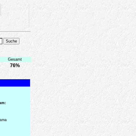
Gesamt
76%
 am:
Drama