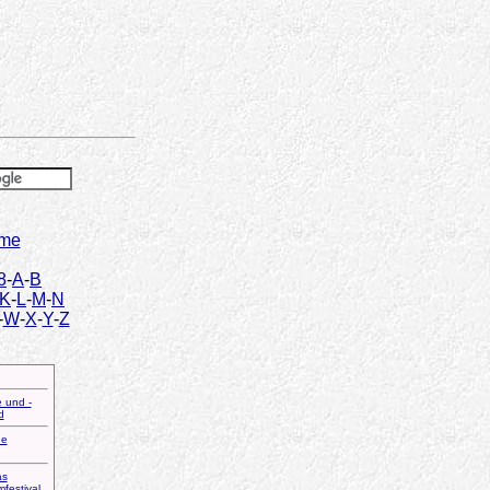
lme
8
-
A
-
B
K
-
L
-
M
-
N
-
W
-
X
-
Y
-
Z
e und -
d
ge
as
festival