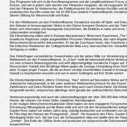
Das Programm teilt sich in die Kurzfilmprogramme und die Langfilmsektionen Focus o
Extrem, und wie in jedem Jahr werden vier Filmpreise vergeben, die mit insgesamt 18
sind der Filmpreis für Kinderrechte, der Publikumspreis für den besten Kurzfilm und 
studentischen Kurzfilm sowie der mit 15.000 Euro dotierte Friedensfilmpreis Osnabrück
Sievert Stiftung für Wissenschaft und Kultur.
Für den Wettbewerb um den Friedensfilmpreis Osnabrück wurden elf Spiel- und Dokum
den Statuten in herausragender Weise in den Dienst humanen Denkens und der Tolera
finden sich informative und bewegende Geschichten, die Einblicke in nahe und ferne,
Lebenswelten ermöglichen.
Die Filmerfahrung selbst wird in Ra'anan Alexandrowicz’ filmischem Experiment „Th
israelische Regisseur zeigte ausgewählten Personen Videomaterial, das nach Angab
Menschenrechtsverstöße dokumentiert. Er bat die Zuschauer:innen, das Gesehene zu
Die kritischen Reaktionen der Collegestudentin Maia Levy überraschten ihn. Daraufhin
Verfügung zu stellen.
Das Hinterfragen vermeintlicher Gewissheiten und der aktive Wille zur Veränderung i
Wettbewerb um den Friedensfilmpreis. In „A Son“ stellt die lebensbedrohliche Verletz
vor eine schwere Belastungsprobe und wirft allgemeingültige moralische Fragen auf. In „
Resurrection“ kämpft eine 80-jährige Witwe gegen die Zwangs-Umsiedlung ihres Dor
einer Gruppe junger Frauen, die die an ihnen verübte innerfamiliäre Gewalt in Ermange
Gewalt zu beantworten wussten und nun in einem Gefängnis auf ihre Strafe warten.
Die Deutschlandpremiere „Merry Christmas, Yiwu“ stimmt auf besondere Weise auf We
chinesische Industriestadt, in der unter anderem Weihnachtsschmuck für den Export he
Zipfelmützen und Deko-Rentiere finden ihren Weg auch nach Deutschland. Die Arbeits
hergestellt werden, entsprechen allerdings nicht gerade der weihnachtlichen Botschaf
Verbesserungswürdig sind auch die Lebensbedingungen der über 300.000 Aids-Infizie
Henan, die meisten von ihnen Opfer staatlicher Nachlässigkeit.
In der mutigen Menschenrechtsaktivistin Ximei haben sie eine engagierte Fürsprecheri
Erkrankung Hilfsangebote auf die Beine stellt und sich mit den Verantwortlichen anle
Gaylen Ross haben sie sieben Jahre lang, ständig beobachtet und schikaniert von de
Ihr Film trägt den Namen der Protagonistin: „Ximei“. Die Koautorin des Films, Gaylen 
Werdegang hinter sich. Sie war kurz als Schauspielerin tätig und spielte eine der Ha
„Zombie“. Seit Ende der 1980er dreht und produziert sie anspruchsvolle Dokumentar
ausgezeichnet.