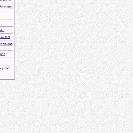
ienstags-
eko
 im Test
r als das
ginn