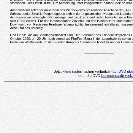
stattfinden. Der Eintritt ist frei. Um Anmeldung unter info@filmfest-osnabrueck.de wird
Anschließend setzt der außerhalb des Wettbewerbs präsentierte Abschlussfilm „Air C
Schlusspunkt: Skurrile Dinge begeben sich in der angolanischen Hauptstadt Luanda.
den Fassaden befestigten Klimaanlagen auf die Straße und finden bisweilen neue Besit
sein Gerät zurück. Für das Hausmädchen Zezinha und den Hausmeister Matacedo b
Downtown, von Regisseur Fradique farbenprächtig, faszinierend, einfallsreich inszen
Aline Frazaos unterlegt.
Und für alle, die am Sonntag verhindert sind: Der Gewinner des Friedensfilmpreises
Oktober 2020, um 20 Uhr noch einmal als FilmFest Extra in der Lagerhalle zu sehen s
Filmen im Wettbewerb um den Friedensfilmpreis Osnabrück findet ihr auf der Home
.
Jetzt
Filme
(sofern schon verfügbar)
auf DVD über
oder die DVD
bei momox.de verk