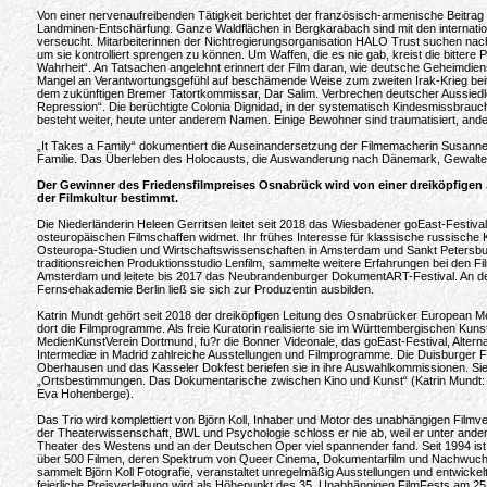
Von einer nervenaufreibenden Tätigkeit berichtet der französisch-armenische Beitrag „
Landminen-Entschärfung. Ganze Waldflächen in Bergkarabach sind mit den internati
verseucht. Mitarbeiterinnen der Nichtregierungsorganisation HALO Trust suchen na
um sie kontrolliert sprengen zu können. Um Waffen, die es nie gab, kreist die bittere P
Wahrheit“. An Tatsachen angelehnt erinnert der Film daran, wie deutsche Geheimdienst
Mangel an Verantwortungsgefühl auf beschämende Weise zum zweiten Irak-Krieg bei
dem zukünftigen Bremer Tatortkommissar, Dar Salim. Verbrechen deutscher Aussiedl
Repression“. Die berüchtigte Colonia Dignidad, in der systematisch Kindesmissbrauch
besteht weiter, heute unter anderem Namen. Einige Bewohner sind traumatisiert, ande
„It Takes a Family“ dokumentiert die Auseinandersetzung der Filmemacherin Susanne
Familie. Das Überleben des Holocausts, die Auswanderung nach Dänemark, Gewalte
Der Gewinner des Friedensfilmpreises Osnabrück wird von einer dreiköpfigen J
der Filmkultur bestimmt.
Die Niederländerin Heleen Gerritsen leitet seit 2018 das Wiesbadener goEast-Festival
osteuropäischen Filmschaffen widmet. Ihr frühes Interesse für klassische russische Ku
Osteuropa-Studien und Wirtschaftswissenschaften in Amsterdam und Sankt Petersburg
traditionsreichen Produktionsstudio Lenfilm, sammelte weitere Erfahrungen bei den Fi
Amsterdam und leitete bis 2017 das Neubrandenburger DokumentART-Festival. An d
Fernsehakademie Berlin ließ sie sich zur Produzentin ausbilden.
Katrin Mundt gehört seit 2018 der dreiköpfigen Leitung des Osnabrücker European Me
dort die Filmprogramme. Als freie Kuratorin realisierte sie im Württembergischen Kun
MedienKunstVerein Dortmund, fu?r die Bonner Videonale, das goEast-Festival, Alterna
Intermediæ in Madrid zahlreiche Ausstellungen und Filmprogramme. Die Duisburger Fi
Oberhausen und das Kasseler Dokfest beriefen sie in ihre Auswahlkommissionen. Sie v
„Ortsbestimmungen. Das Dokumentarische zwischen Kino und Kunst“ (Katrin Mundt: 
Eva Hohenberge).
Das Trio wird komplettiert von Björn Koll, Inhaber und Motor des unabhängigen Filmve
der Theaterwissenschaft, BWL und Psychologie schloss er nie ab, weil er unter ande
Theater des Westens und an der Deutschen Oper viel spannender fand. Seit 1994 ist K
über 500 Filmen, deren Spektrum von Queer Cinema, Dokumentarfilm und Nachwuchs 
sammelt Björn Koll Fotografie, veranstaltet unregelmäßig Ausstellungen und entwickel
feierliche Preisverleihung wird als Höhepunkt des 35. Unabhängigen FilmFests am 25