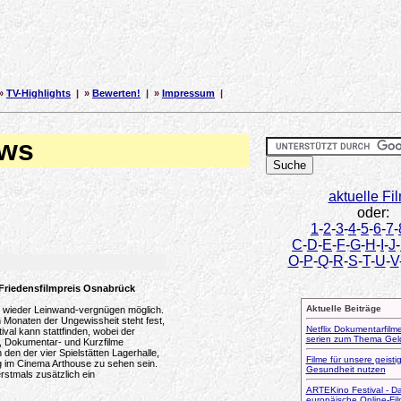
»
TV-Highlights
| »
Bewerten!
| »
Impressum
|
ews
aktuelle Fi
oder:
1
-
2
-
3
-
4
-
5
-
6
-
7
-
C
-
D
-
E
-
F
-
G
-
H
-
I
-
J
-
O
-
P
-
Q
-
R
-
S
-
T
-
U
-
V
Friedensfilmpreis Osnabrück
Aktuelle Beiträge
r wieder Leinwand-vergnügen möglich.
Monaten der Ungewissheit steht fest,
Netflix Dokumentarfilm
val kann stattfinden, wobei der
serien zum Thema Gel
, Dokumentar- und Kurzfilme
n den der vier Spielstätten Lagerhalle,
Filme für unsere geisti
g im Cinema Arthouse zu sehen sein.
Gesundheit nutzen
rstmals zusätzlich ein
ARTEKino Festival - D
europäische Online-Film