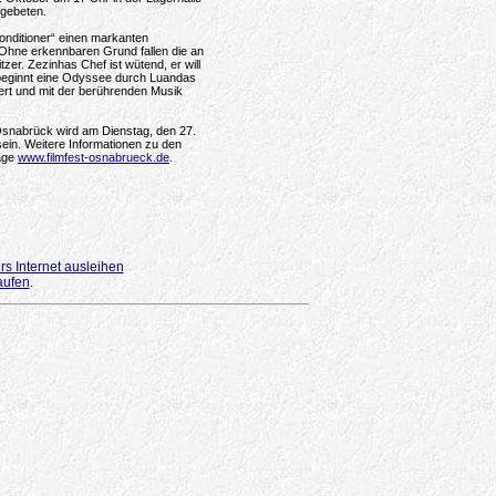
 gebeten.
onditioner“ einen markanten
 Ohne erkennbaren Grund fallen die an
zer. Zezinhas Chef ist wütend, er will
eginnt eine Odyssee durch Luandas
iert und mit der berührenden Musik
 Osnabrück wird am Dienstag, den 27.
ein. Weitere Informationen zu den
page
www.filmfest-osnabrueck.de
.
s Internet ausleihen
aufen
.