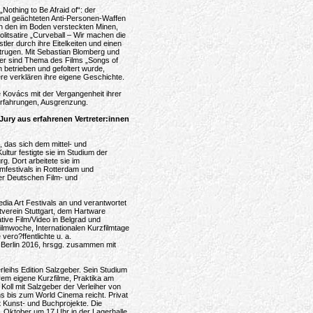
Nothing to Be Afraid of“: der
onal geächteten Anti-Personen-Waffen
ch den im Boden versteckten Minen,
olitsatire „Curveball – Wir machen die
ler durch ihre Eitelkeiten und einen
trugen. Mit Sebastian Blomberg und
er sind Thema des Films „Songs of
 betrieben und gefoltert wurde,
re verklären ihre eigene Geschichte.
 Kovács mit der Vergangenheit ihrer
rfahrungen, Ausgrenzung.
ury aus erfahrenen Vertreter:innen
, das sich dem mittel- und
ltur festigte sie im Studium der
. Dort arbeitete sie im
lmfestivals in Rotterdam und
er Deutschen Film- und
dia Art Festivals an und verantwortet
stverein Stuttgart, dem Hartware
tive Film/Video in Belgrad und
lmwoche, Internationalen Kurzfilmtage
ero?ffentlichte u. a.
Berlin 2016, hrsgg. zusammen mit
rleihs Edition Salzgeber. Sein Studium
rem eigene Kurzfilme, Praktika am
oll mit Salzgeber der Verleiher von
bis zum World Cinema reicht. Privat
t Kunst- und Buchprojekte. Die
. Oktober um 17 Uhr in der Lagerhalle