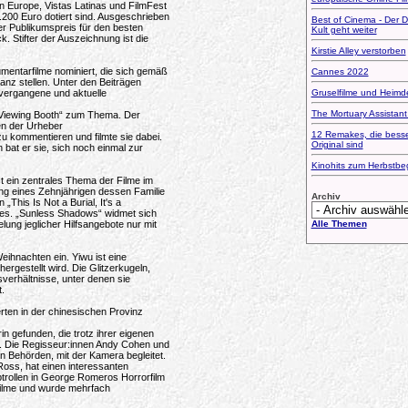
n Europe, Vistas Latinas und FilmFest
.200 Euro dotiert sind. Ausgeschrieben
Best of Cinema - Der D
der Publikumspreis für den besten
Kult geht weiter
. Stifter der Auszeichnung ist die
Kirstie Alley verstorben
entarfilme nominiert, die sich gemäß
Cannes 2022
nz stellen. Unter den Beiträgen
 vergangene und aktuelle
Gruselfilme und Heimd
The Mortuary Assistant
e Viewing Booth“ zum Thema. Der
en der Urheber
12 Remakes, die besse
 kommentieren und filmte sie dabei.
Original sind
 bat er sie, sich noch einmal zur
Kinohits zum Herbstbe
st ein zentrales Thema der Filme im
ung eines Zehnjährigen dessen Familie
Archiv
This Is Not a Burial, It's a
fes. „Sunless Shadows“ widmet sich
lung jeglicher Hilfsangebote nur mit
Alle Themen
ihnachten ein. Yiwu ist eine
rgestellt wird. Die Glitzerkugeln,
verhältnisse, unter denen sie
t.
rten in der chinesischen Provinz
n gefunden, die trotz ihrer eigenen
gt. Die Regisseur:innen Andy Cohen und
n Behörden, mit der Kamera begleitet.
Ross, hat einen interessanten
uptrollen in George Romeros Horrorfilm
filme und wurde mehrfach