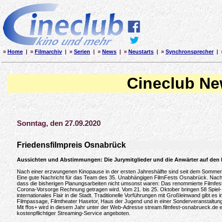
»
Home
| »
Filmarchiv
| »
Serien
| »
News
| »
Neustarts
| »
Synchronsprecher
| 
Cineclub N
Sonntag, den 27.09.2020
Friedensfilmpreis Osnabrück
Aussichten und Abstimmungen: Die Jurymitglieder und die Anwärter auf den 
Nach einer erzwungenen Kinopause in der ersten Jahreshälfte sind seit dem Somme
Eine gute Nachricht für das Team des 35. Unabhängigen FilmFests Osnabrück. Nach 
dass die bisherigen Planungsarbeiten nicht umsonst waren: Das renommierte Filmfesti
Corona-Vorsorge Rechnung getragen wird. Vom 21. bis 25. Oktober bringen 58 Spiel-
internationales Flair in die Stadt. Traditionelle Vorführungen mit Großleinwand gibt es i
Filmpassage, Filmtheater Hasetor, Haus der Jugend und in einer Sonderveranstaltun
Mit ffos+ wird in diesem Jahr unter der Web-Adresse stream.filmfest-osnabrueck.de e
kostenpflichtiger Streaming-Service angeboten.