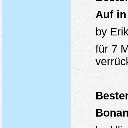
Auf in
by Eri
für 7 
verrüc
Beste
Bonan