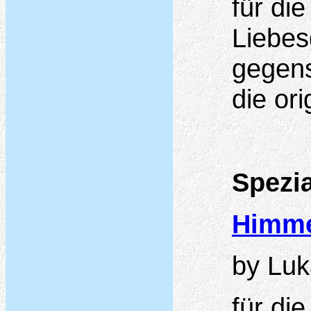
für di
Liebes
gegens
die ori
Spezia
Himme
by Luk
für di