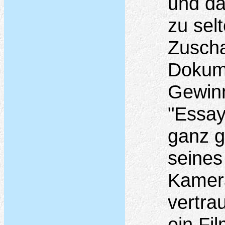
und da
zu sel
Zuscha
Dokume
Gewin
"Essay
ganz 
seines
Kamera
vertra
ein Fi