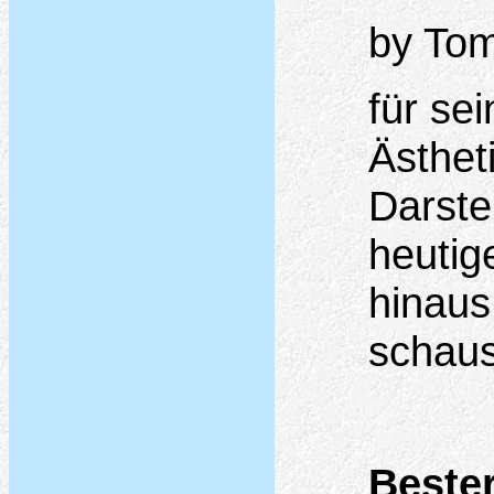
by Tom
für se
Ästhet
Darste
heutig
hinaus
schaus
Bester