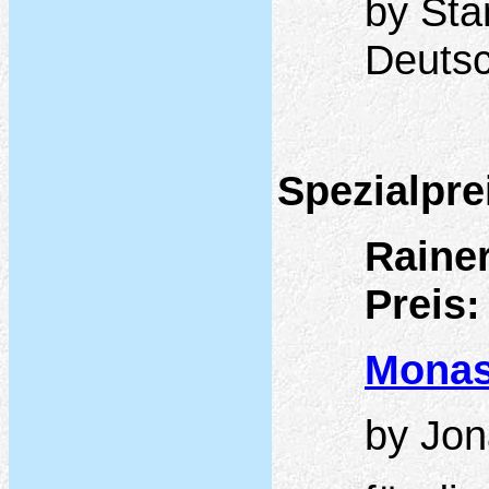
by Sta
Deuts
Spezialpre
Raine
Preis:
Monas
by Jo