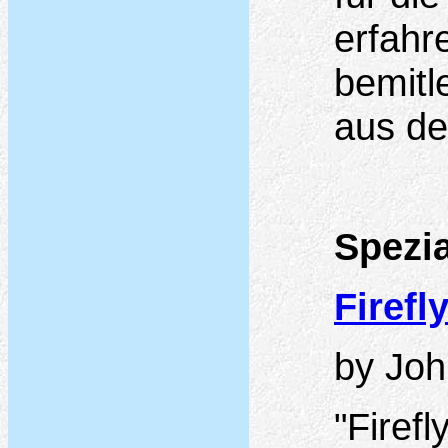
erfahr
bemitl
aus d
Spezia
Firefl
by Joh
"Firef