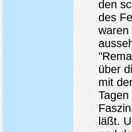
den sc
des F
waren i
ausseh
"Remak
über di
mit de
Tagen 
Faszin
läßt. 