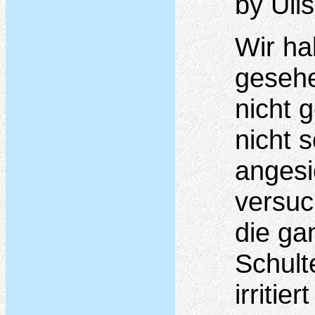
by Uli
Wir ha
gesehe
nicht g
nicht 
angesi
versuc
die ga
Schult
irritie