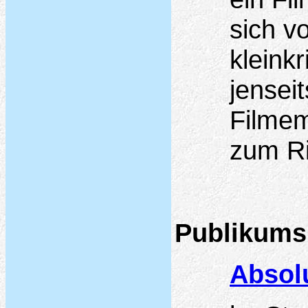
sich v
kleink
jensei
Filmem
zum Ri
Publikums
Absol