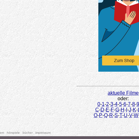
aktuelle Filme
oder:
0
-
1
-
2
-
3
-
4
-
5
-
6
-
7
-
8
-
C
-
D
-
E
-
F
-
G
-
H
-
I
-
J
-
K
-
O
-
P
-
Q
-
R
-
S
-
T
-
U
-
V
-
W
tem
hörspiele
bücher
impressum