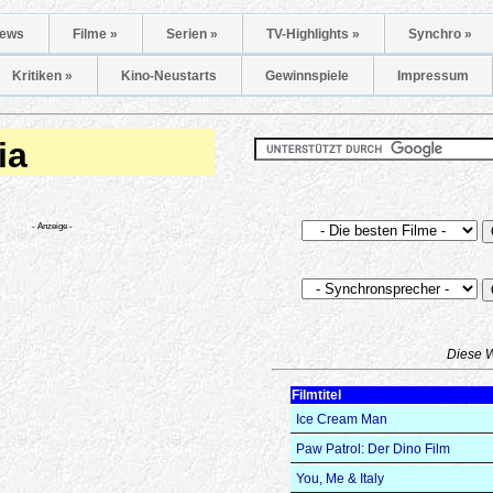
ews
Filme »
Serien »
TV-Highlights »
Synchro »
Kritiken »
Kino-Neustarts
Gewinnspiele
Impressum
ia
- Anzeige -
Diese 
Filmtitel
Ice Cream Man
Paw Patrol: Der Dino Film
You, Me & Italy