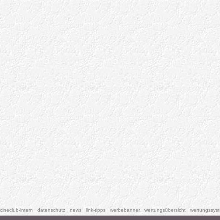
cineclub-intern
datenschutz
news
link-tipps
werbebanner
wertungsübersicht
wertungssys