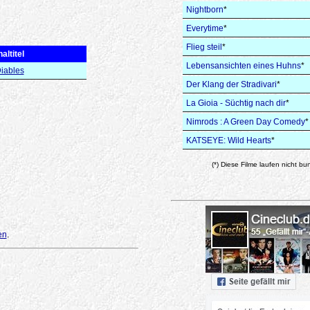
Nightborn
*
Everytime
*
Flieg steil
*
altitel
Lebensansichten eines Huhns
*
iables
Der Klang der Stradivari
*
La Gioia - Süchtig nach dir
*
Nimrods : A Green Day Comedy
*
KATSEYE: Wild Hearts
*
(*) Diese Filme laufen nicht bu
en
.