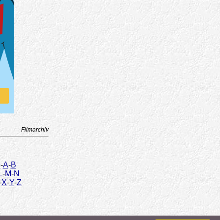
Filmarchiv
9
-
A
-
B
L
-
M
-
N
-
X
-
Y
-
Z